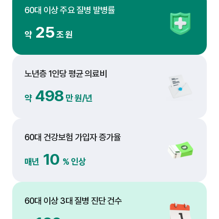
60대 이상 주요 질병 발병률
25
약
조 원
노년층 1인당 평균 의료비
500
약
만 원/년
60대 건강보험 가입자 증가율
10
매년
% 인상
60대 이상 3대 질병 진단 건수